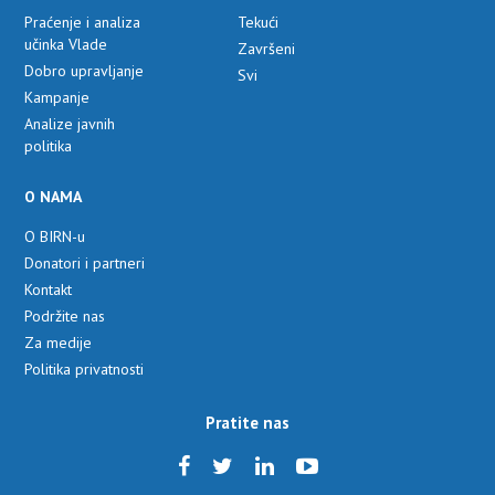
Praćenje i analiza
Tekući
učinka Vlade
Završeni
Dobro upravljanje
Svi
Kampanje
Analize javnih
politika
O NAMA
O BIRN-u
Donatori i partneri
Kontakt
Podržite nas
Za medije
Politika privatnosti
Pratite nas