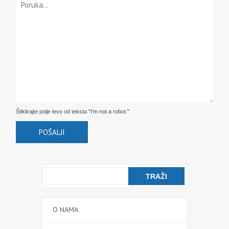
Štiklirajte polje levo od teksta "I'm not a robot."
O NAMA