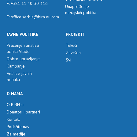
F: +381 11 40-30-316
Unapređenje
medijskih politika
E: office.serbia@birn.eu.com
JAVNE POLITIKE
PROJEKTI
Praćenje i analiza
Tekući
učinka Vlade
Završeni
Dobro upravljanje
Svi
Kampanje
Analize javnih
politika
O NAMA
O BIRN-u
Donatori i partneri
Kontakt
Podržite nas
Za medije