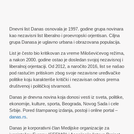
Dnevni list Danas osnovala je 1997. godine grupa novinara
kao nezavisni list liberalno i proevropski orjentisan. Ciljna
grupa Danasa je uglavno urbana i obrazovana populacija.
List je često bio kritikovan za vreme Miloševićevog režima,
a nakon 2000. godine ostao je dosledan svojoj nezavisnoj i
liberalnoj orjentaciji. Od 2012, a naročito 2016, list se našao
pod rastućim pritiskom zbog svoje nezavisne uređivačke
politike koju karakteriše kritički i nezavisan odnos prema
društvenoj i političkoj stvarnosti.
Danas je dnevna novina koja donosi vesti iz sveta, politike,
ekonomije, kulture, sporta, Beograda, Novog Sada i cele
Srbije. Pored štampanog izdanja, postoji i online portal –
danas.rs
.
Danas je korporativni član Medijske organizacije za