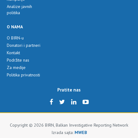
Analize javnih
politika
O NAMA
O BIRN-u
Donatori i partneri
Kontakt
Podržite nas
Za medije
Politika privatnosti
Pratite nas
Copyright © 2026 BIRN, Balkan Investigative Reporting Network
Izrada sajta:
MWEB