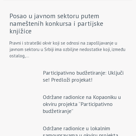
Posao u javnom sektoru putem
nameštenih konkursa i partijske
knjižice
Pravni i strateški okvir koji se odnosi na zapošljavanje u
javnom sektoru u Srbiji ima ozbiljne nedostatke koji, između
ostalog,...
Participativno budžetiranje: Uključi
se! Predloži projekat!
Održane radionice na Kopaoniku u
okviru projekta “Participativno
budžetiranje”
Održane radionice u lokalnim
samoupravama u okviru projekta