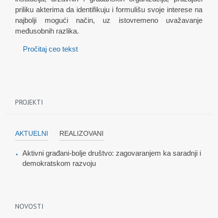
priliku akterima da identifikuju i formulišu svoje interese na
najbolji mogući način, uz istovremeno uvažavanje
međusobnih razlika.
Pročitaj ceo tekst
PROJEKTI
AKTUELNI
REALIZOVANI
Aktivni građani-bolje društvo: zagovaranjem ka saradnji i
demokratskom razvoju
NOVOSTI