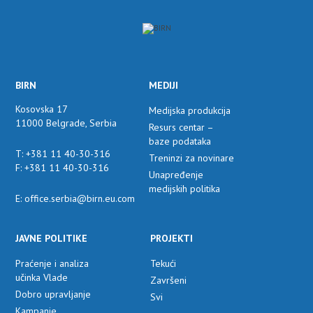
BIRN
MEDIJI
Kosovska 17
Medijska produkcija
11000 Belgrade, Serbia
Resurs centar –
baze podataka
T: +381 11 40-30-316
Treninzi za novinare
F: +381 11 40-30-316
Unapređenje
medijskih politika
E: office.serbia@birn.eu.com
JAVNE POLITIKE
PROJEKTI
Praćenje i analiza
Tekući
učinka Vlade
Završeni
Dobro upravljanje
Svi
Kampanje