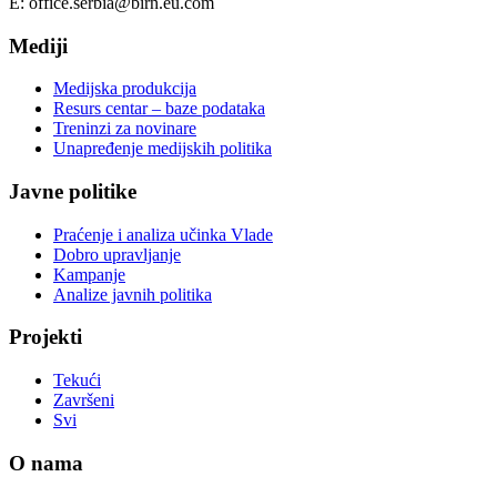
E: office.serbia@birn.eu.com
Mediji
Medijska produkcija
Resurs centar – baze podataka
Treninzi za novinare
Unapređenje medijskih politika
Javne politike
Praćenje i analiza učinka Vlade
Dobro upravljanje
Kampanje
Analize javnih politika
Projekti
Tekući
Završeni
Svi
O nama