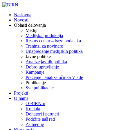
Naslovna
Novosti
Oblasti delovanja
Mediji
Medijska produkcija
Resurs centar – baze podataka
Treninzi za novinare
Unapređenje medijskih politika
Javne politike
Analize javnih politika
Dobro upravljanje
Kampanje
Praćenje i analiza učinka Vlade
Publikacije
Sve publikacije
Projekti
O nama
O BIRN-u
Kontakt
Donatori i partneri
Podržite naš rad
Za medije
Birn mreža