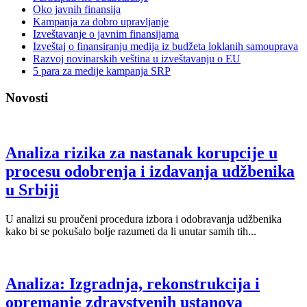
Oko javnih finansija
Kampanja za dobro upravljanje
Izveštavanje o javnim finansijama
Izveštaj o finansiranju medija iz budžeta loklanih samouprava
Razvoj novinarskih veština u izveštavanju o EU
5 para za medije kampanja SRP
Novosti
Analiza rizika za nastanak korupcije u
procesu odobrenja i izdavanja udžbenika
u Srbiji
U analizi su proučeni procedura izbora i odobravanja udžbenika
kako bi se pokušalo bolje razumeti da li unutar samih tih...
Analiza: Izgradnja, rekonstrukcija i
opremanje zdravstvenih ustanova