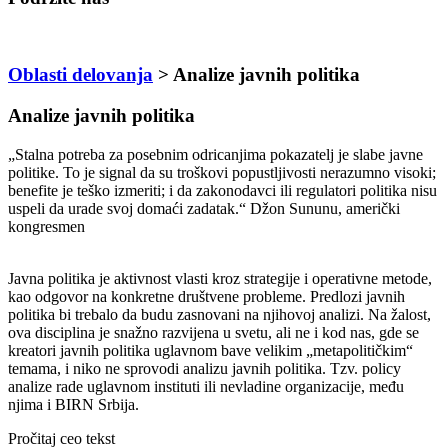
Oblasti delovanja
>
Analize javnih politika
Analize javnih politika
„Stalna potreba za posebnim odricanjima pokazatelj je slabe javne
politike. To je signal da su troškovi popustljivosti nerazumno visoki;
benefite je teško izmeriti; i da zakonodavci ili regulatori politika nisu
uspeli da urade svoj domaći zadatak.“ Džon Sununu, američki
kongresmen
Javna politika je aktivnost vlasti kroz strategije i operativne metode,
kao odgovor na konkretne društvene probleme. Predlozi javnih
politika bi trebalo da budu zasnovani na njihovoj analizi. Na žalost,
ova disciplina je snažno razvijena u svetu, ali ne i kod nas, gde se
kreatori javnih politika uglavnom bave velikim „metapolitičkim“
temama, i niko ne sprovodi analizu javnih politika. Tzv. policy
analize rade uglavnom instituti ili nevladine organizacije, među
njima i BIRN Srbija.
Pročitaj ceo tekst