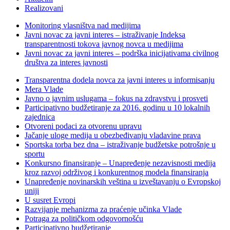
Realizovani
Monitoring vlasništva nad medijima
Javni novac za javni interes – istraživanje Indeksa
transparentnosti tokova javnog novca u medijima
Javni novac za javni interes – podrška inicijativama civilnog
društva za interes javnosti
Transparentna dodela novca za javni interes u informisanju
Mera Vlade
Javno o javnim uslugama – fokus na zdravstvu i prosveti
Participativno budžetiranje za 2016. godinu u 10 lokalnih
zajednica
Otvoreni podaci za otvorenu upravu
Jačanje uloge medija u obezbeđivanju vladavine prava
Sportska torba bez dna – istraživanje budžetske potrošnje u
sportu
Konkursno finansiranje – Unapređenje nezavisnosti medija
kroz razvoj održivog i konkurentnog modela finansiranja
Unapređenje novinarskih veština u izveštavanju o Evropskoj
uniji
U susret Evropi
Razvijanje mehanizma za praćenje učinka Vlade
Potraga za političkom odgovornošću
Participativno budžetiranje