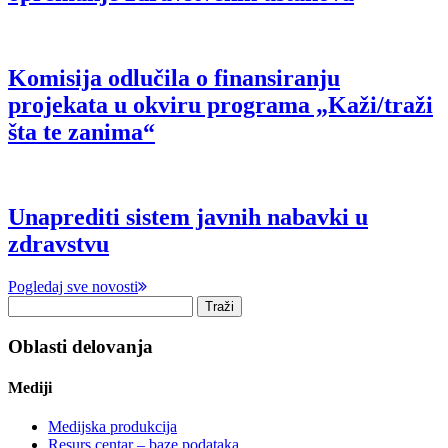
Komisija odlučila o finansiranju
projekata u okviru programa „Kaži/traži
šta te zanima“
Unaprediti sistem javnih nabavki u
zdravstvu
Pogledaj sve novosti
Oblasti delovanja
Mediji
Medijska produkcija
Resurs centar – baze podataka