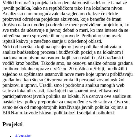
Veliki broj naših projekata kao deo aktivnosti sadržao je i analize
javnih politika, kako na republičkom tako i na lokalnom nivou.
Analize su nam omogućavale da sagledamo kakve će efekte
proizvesti određena projektna aktivnost, koje benefite će imati
društvo nakon uvođenja određene mere predviđene projektom, ko
sve treba da učestvuje u javnoj debati o meri, ko ima interes da se
određena mera sprovede ili ne sprovede. Prethodno smo uvek
ispitali kakvo je zatečeno stanje u određenoj oblasti.
Neki od izveštaja kojima opisujemo javne politike obuhvataju
analize budžetskog procesa i budžetskih pozicija na lokalnom i
nacionalnom nivou na osnovu kojih su nastali i naši Građanski
vodiči kroz budžet. Takođe smo, na osnovu analize odnosa građana
i njihove lokalne uprave u više od 20 opština u Srbiji, predložili i
zajedno sa opštinama ustanovili nove mere koje upravu približavaju
građanima kao što su Otvorena vrata ili personalizovani uslužni
punktovi u upravi. Uradili smo i podrobnu analizu mnogih web
sajtova lokalnih vlasti, istražujući transparentnost, efikasnost i
participativnost javnih politika na lokalu. Na osnovu ove analize su
nastale tzv. policy preporuke za unapređenje web sajtova. Ovo su
samo neka od mnogobrojnih istraživanja javnih politika kojima u
BIRN-u rukovode iskusni politikolozi i socijalni psiholozi.
Projekti
Aktuelni