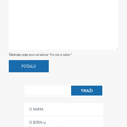
Štiklirajte polje levo od teksta "I'm not a robot."
O NAMA
O BIRN-u