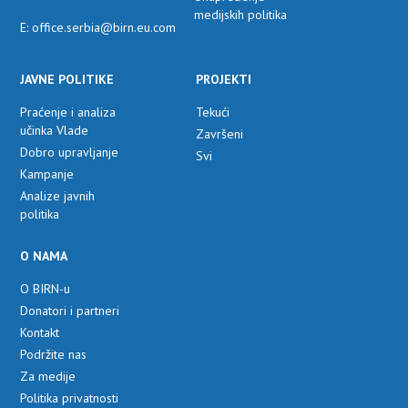
medijskih politika
E: office.serbia@birn.eu.com
JAVNE POLITIKE
PROJEKTI
Praćenje i analiza
Tekući
učinka Vlade
Završeni
Dobro upravljanje
Svi
Kampanje
Analize javnih
politika
O NAMA
O BIRN-u
Donatori i partneri
Kontakt
Podržite nas
Za medije
Politika privatnosti