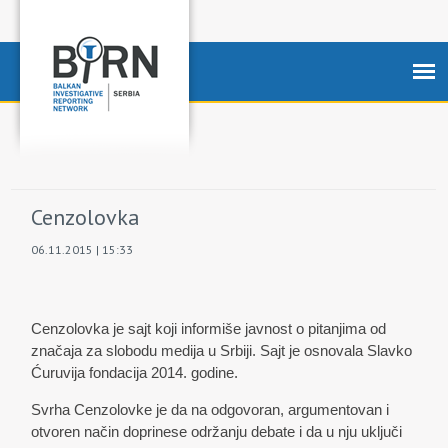
Cenzolovka
06.11.2015 | 15:33
Cenzolovka je sajt koji informiše javnost o pitanjima od
značaja za slobodu medija u Srbiji. Sajt je osnovala Slavko
Ćuruvija fondacija 2014. godine.
Svrha Cenzolovke je da na odgovoran, argumentovan i
otvoren način doprinese održanju debate i da u nju uključi