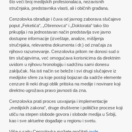
što veći broj medijskih profesionalaca, nezavisnih
stručnjaka, predstavnika vlasti, ali i običnih građana.
Cenzolovka obrađuje i čuva od javnog zaborava slučajeve
poput „Feketića“, „Obrenovca“ i „Doktorata“ tako što
prikuplja i na jednostavan način predstavlja sve javno
dostupne informacije (izveštaje, analize, mišljenja
stručnjaka, relevantna dokumenta i dr.) od značaja za
njihovo razumevanje. Cenzolovka pritom ne donosi sud o
tim slučajevima, već omogućava korisnicima da direktnim
uvidom u njihovu hronologiju i sadržinu sami donesu
zaključak. Na isti način se beleže i svi drugi slučajeve iz
medijske sfere za koje postoji bojazan da sadrže elemente
cenzure ili neki drugi oblik pritiska na medije i novinare koji
direktno ugrožava pravo javnosti da zna.
Cenzolovka prati proces usvajanja i implementacije
„medijskih zakona“, druge društvene i političke procese koji
utiču na stepen slobode govora i slobode medija u Srbiji,
kao i sve aktuelne događaje u regionu i svetu.
Više o sajtu Cenzolovka možete pročitati
ovde
.