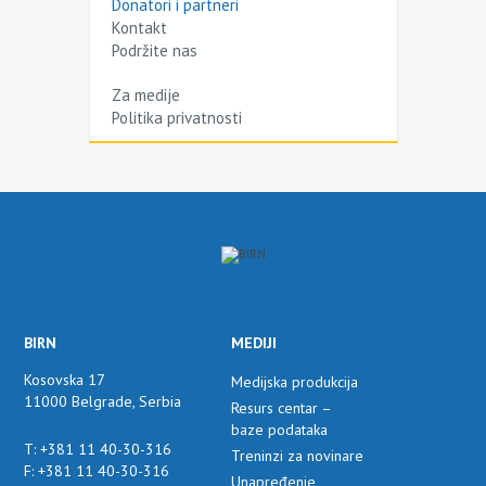
Donatori i partneri
Kontakt
Podržite nas
Za medije
Politika privatnosti
BIRN
MEDIJI
Kosovska 17
Medijska produkcija
11000 Belgrade, Serbia
Resurs centar –
baze podataka
T: +381 11 40-30-316
Treninzi za novinare
F: +381 11 40-30-316
Unapređenje