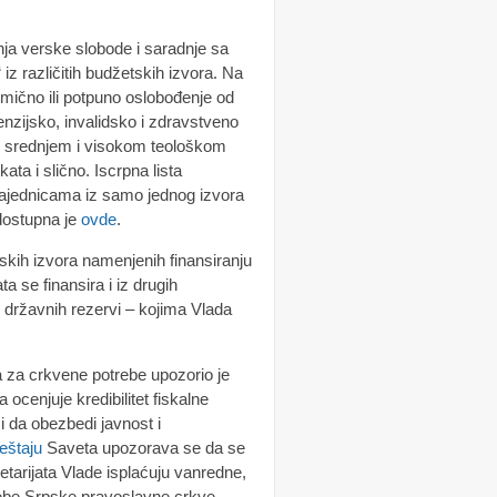
ja verske slobode i saradnje sa
z različitih budžetskih izvora. Na
imično ili potpuno oslobođenje od
nzijsko, invalidsko i zdravstveno
ku srednjem i visokom teološkom
ata i slično. Iscrpna lista
ajednicama iz samo jednog izvora
dostupna je
ovde
.
tskih izvora namenjenih finansiranju
ta se finansira i iz drugih
 državnih rezervi – kojima Vlada
 za crkvene potrebe upozorio je
 ocenjuje kredibilitet fiskalne
 i da obezbedi javnost i
eštaju
Saveta upozorava se da se
tarijata Vlade isplaćuju vanredne,
rebe Srpske pravoslavne crkve.