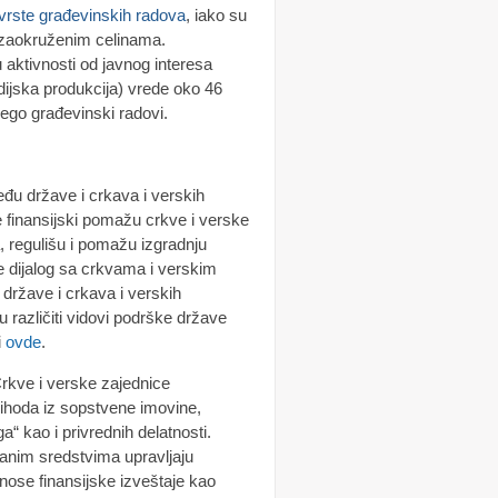
 vrste građevinskih radova
, iako su
 zaokruženim celinama.
u aktivnosti od javnog interesa
edijska produkcija) vrede oko 46
nego građevinski radovi.
đu države i crkava i verskih
e finansijski pomažu crkve i verske
, regulišu i pomažu izgradnju
vode dijalog sa crkvama i verskim
 države i crkava i verskih
 su različiti vidovi podrške države
i
ovde
.
rkve i verske zajednice
rihoda iz sopstvene imovine,
a“ kao i privrednih delatnosti.
anim sredstvima upravljaju
nose finansijske izveštaje kao