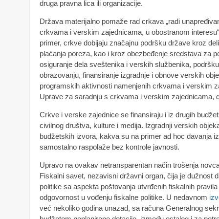
druga pravna lica ili organizacije.
Država materijalno pomaže rad crkava „radi unapređivan
crkvama i verskim zajednicama, u obostranom interesu“ i
primer, crkve dobijaju značajnu podršku države kroz del
plaćanja poreza, kao i kroz obezbeđenje sredstava za pe
osiguranje dela sveštenika i verskih službenika, podrš
obrazovanju, finansiranje izgradnje i obnove verskih objek
programskih aktivnosti namenjenih crkvama i verskim z
Uprave za saradnju s crkvama i verskim zajednicama, 
Crkve i verske zajednice se finansiraju i iz drugih budže
civilnog društva, kulture i medija. Izgradnji verskih objeka
budžetskih izvora, kakva su na primer ad hoc davanja iz
samostalno raspolaže bez kontrole javnosti.
Upravo na ovakav netransparentan način trošenja novca
Fiskalni savet, nezavisni državni organ, čija je dužnost da
politike sa aspekta poštovanja utvrđenih fiskalnih pravila
odgovornost u vođenju fiskalne politike. U nedavnom
izv
već nekoliko godina unazad, sa računa Generalnog sekre
budžetom neplanirane dotacije, između ostalog i za pot