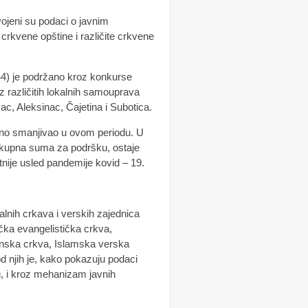
dvojeni su podaci o javnim
crkvene opštine i različite crkvene
44) je podržano kroz konkurse
iz različitih lokalnih samouprava
c, Aleksinac, Čajetina i Subotica.
irano smanjivao u ovom periodu. U
 ukupna suma za podršku, ostaje
tnije usled pandemije kovid – 19.
lnih crkava i verskih zajednica
ka evangelistička crkva,
anska crkva, Islamska verska
d njih je, kako pokazuju podaci
g, i kroz mehanizam javnih