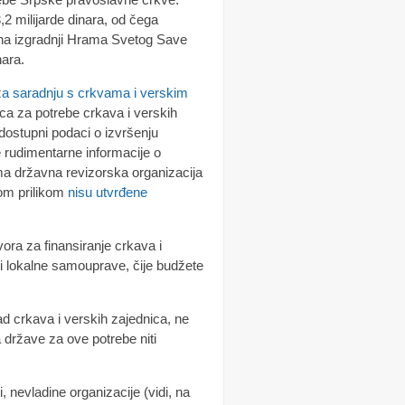
2 milijarde dinara, od čega
 na izgradnji Hrama Svetog Save
nara.
a saradnju s crkvama i verskim
ca za potrebe crkava i verskih
dostupni podaci o izvršenju
 rudimentarne informacije o
a državna revizorska organizacija
jom prilikom
nisu utvrđene
ora za finansiranje crkava i
 i lokalne samouprave, čije budžete
rad crkava i verskih zajednica, ne
a države za ove potrebe niti
 nevladine organizacije (vidi, na