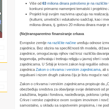
Više od
63
miliona dinara potrošeno je na različite
konkursi primarno namenjeni tematski i projektno
Projekti koji svojim nazivima upućuju na realizacij
(kulturni, umetnički i edukativno sadržaji, kao i m
miliona dinara, tj. gotovo 20 miliona dinara manje 
(Ne)transparentno finansiranje crkava
Evropske zemlje
na različite načine
uređuju odnose izme
zajednica. Bez obzira na specifičnosti tih modela, držav
zajednice, omogućavaju njihov rad kroz različita davanja
bogomolјa, prihvataju i tretiraju religiju u javnoj sferi i 
zajednicama. U Srbiji je krovni zakon koji reguliše odnos
zajednica
Zakon o crkvama i verskim zajednicama
, ali
regulisani i nizom drugih zakona čiju je listu moguće nać
Zakon o crkvama i verskim zajednicama propisuje da „C
obezbeđuju sredstva za obavljanje svoje delatnosti od p
zadužbina, legata i fondova, nasleđivanja, poklona i prilog
Crkve i verske zajednice ovom svojom imovinom i novč
samostalno, u skladu sa sopstvenim propisima, i ne pod