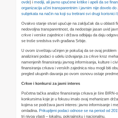
ovde
) i
mediji, ali javno upućene kritike i apeli da se fina
organizacija učini transparentnim i javnim nije dovelo do 
subjekata na način na koji su tretirani svi drugi korisnici
Ovakvo stanje stvari upućuje na zaključak da u oblasti fi
nedovoljna transparentnost, da nedostaje jasan uvid javno
crkve i verske zajednice i država odbijaju da daju odgova
se troše sredstva svih građana Srbije.
U ovom izveštaju učinjen je pokušaj da se ovaj problem d
analizirani podaci o udelu izdvajanja za crkve kroz me
namenjenih finansiranju javnog informisanja, kulture i civ
finansiranja crkava i verskih zajednica nisu mogli biti 
pregled ukupnih davanja po ovom osnovu ostaje predmet
Crkve i konkursi za javni interes
Početna tačka analize finansiranja crkava je šire BIRN-
konkursima koje je u fokusu imalo ovaj mehanizam državn
kojima se podržava javni interes: javno informisanje i medi
omladina.
Prikupljeni podaci odnose se na period od 201
tri nivoa vlasti – lokalnu, pokrajinsku i nacionalnu.