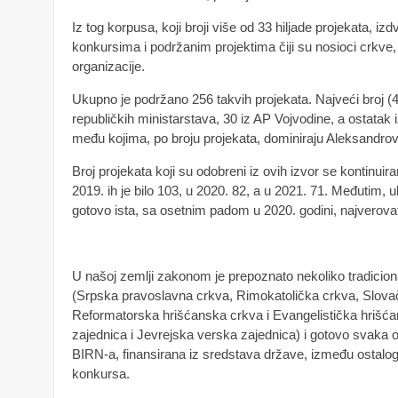
Iz tog korpusa, koji broji više od 33 hiljade projekata, iz
konkursima i podržanim projektima čiji su nosioci crkve, 
organizacije.
Ukupno je podržano 256 takvih projekata. Najveći broj (
republičkih ministarstava, 30 iz AP Vojvodine, a ostatak 
među kojima, po broju projekata, dominiraju Aleksandrova
Broj projekata koji su odobreni iz ovih izvor se kontinu
2019. ih je bilo 103, u 2020. 82, a u 2021. 71. Međutim,
gotovo ista, sa osetnim padom u 2020. godini, najverova
U našoj zemlji zakonom je prepoznato nekoliko tradiciona
(Srpska pravoslavna crkva, Rimokatolička crkva, Slovač
Reformatorska hrišćanska crkva i Evangelistička hrišć
zajednica i Jevrejska verska zajednica) i gotovo svaka o
BIRN-a, finansirana iz sredstava države, između ostalo
konkursa.