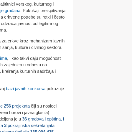
štitnici verskog, kulturnog i
nje građana.
Pokušaji preispitivanja
a crkvene potrebe su retki i često
o odvraća javnost od legitimnog
ima.
nja za crkve kroz mehanizam javnih
anja, kulture i civilnog sektora.
sima
, i kao takvi daju mogućnost
kih zajednica u odnosu na
 kreiranja kulturnih sadržaja i
voj
bazi javnih konkursa
pokazuje
je
256
projekata
čiji su nosioci
veni horovi i javna glasila)
deljena je u
36
gradova i opština, i
ava
3
pokrajinska sekretarijata
 dinara (tačnije
135.004.435