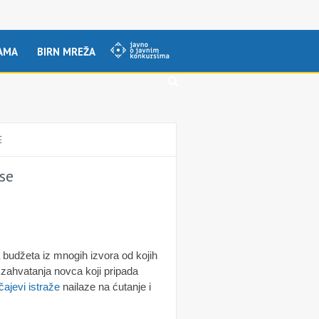
AMA
BIRN MREŽA
E
se
 budžeta iz mnogih izvora od kojih
 zahvatanja novca koji pripada
čajevi istraže
nailaze na ćutanje i