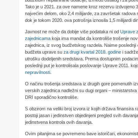
Tako je u 2021. za ove namene kroz rezervu izdvojeno 3,
najvećim delom, oko 2,4 milijarde, za završetak radova
dok je tokom 2020. ova potrošnja iznosila 1,5 milijardi di
Javnost ne može da dobije više podataka ni od
Uprave z
zajednicama
koja ima mandat da kontroliše trošenje nov
zajednica, iz svog budžetskog razdela. Naime poslednji 
budžeta uprave su
za drugi kvartal 2018. godine
i sadrže
utrošku dodeljenih sredstava. Prema dostupnim podacim
poslednji put je kontrolisala poslovanje Uprave 2011. ko
nepravilnosti
.
O načinu trošenja sredstava iz drugih gore pomenutih izv
verskih zajednica nadležni su dugi organi – ministarstva
DRI sporadično kontroliše.
S obzirom na veliki broj izvora iz kojih država finansira 
postoji jasan i jedinstven objedinjeni pregled svih davanj
jedinstvena kontrola ovih davanja.
Ovim pitanjima se povremeno bave istoričari, ekonomisti,