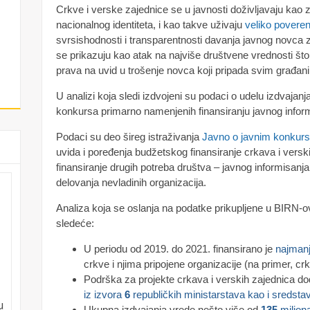
Crkve i verske zajednice se u javnosti doživljavaju kao za
nacionalnog identiteta, i kao takve uživaju
veliko povere
svrsishodnosti i transparentnosti davanja javnog novca z
se prikazuju kao atak na najviše društvene vrednosti št
prava na uvid u trošenje novca koji pripada svim građan
U analizi koja sledi izdvojeni su podaci o udelu izdvaja
konkursa primarno namenjenih finansiranju javnog informis
Podaci su deo šireg istraživanja
Javno o javnim konkur
uvida i poređenja budžetskog finansiranje crkava i vers
finansiranje drugih potreba društva – javnog informisanja,
delovanja nevladinih organizacija.
Analiza koja se oslanja na podatke prikupljene u BIRN-o
sledeće:
U periodu od 2019. do 2021. finansirano je
najman
crkve i njima pripojene organizacije (na primer, crk
Podrška za projekte crkava i verskih zajednica do
iz izvora
6
republičkih ministarstava kao i sredst
u
Ukupna izdvajanja vrede nešto više od
135
miliona