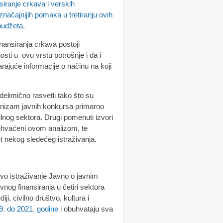
nsiranje crkava i verskih
značajnijih pomaka u tretiranju ovih
 budžeta
.
nansiranja crkava postoji
sti u ovu vrstu potrošnje i da i
rajuće informacije o načinu na koji
elimično rasvetli tako što su
hanizam javnih konkursa primarno
ilnog sektora. Drugi pomenuti izvori
obuhvaćeni ovom analizom, te
 nekog sledećeg istraživanja.
ovo istraživanje Javno o javnim
og finansiranja u četiri sektora
ji, civilno društvo, kultura i
9. do 2021. godine
i obuhvataju sva