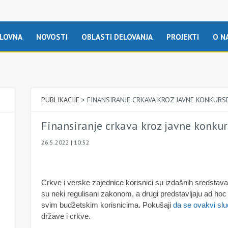
LOVNA
NOVOSTI
OBLASTI DELOVANJA
PROJEKTI
O N
PUBLIKACIJE
>
FINANSIRANJE CRKAVA KROZ JAVNE KONKURS
Finansiranje crkava kroz javne konkur
26.5.2022 | 10:52
Crkve i verske zajednice korisnici su izdašnih sredstava
su neki regulisani zakonom, a drugi predstavljaju ad hoc
svim budžetskim korisnicima. Pokušaji
da se ovakvi slu
države i crkve.