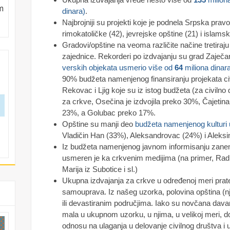
m
dinara)
.
Najbrojniji su projekti koje je podnela Srpska prav
rimokatoličke (42), jevrejske opštine (21) i islams
Gradovi/opštine na veoma različite načine tretiraju
zajednice. Rekorderi po izdvajanju su grad Zaječar
verskih objekata usmerio više od
64
miliona dinara
90% budžeta namenjenog finansiranju projekata ci
Rekovac i Ljig koje su iz istog budžeta (za civilno
za crkve, Osečina je izdvojila preko 30%, Čajeti
23%, a Golubac preko 17%.
Opštine su manji deo
budžeta namenjenog kulturi 
Vladičin Han (33%), Aleksandrovac (24%) i Aleksi
Iz budžeta namenjenog javnom informisanju zanema
usmeren je ka crkvenim medijima (na primer, Radi
Marija iz Subotice i sl.)
Ukupna izdvajanja za crkve u određenoj meri pra
samouprava. Iz našeg uzorka, polovina opština (nj
ili devastiranim područjima. Iako su novčana dava
mala u ukupnom uzorku, u njima, u velikoj meri, d
odnosu na ulaganja u delovanje civilnog društva i u