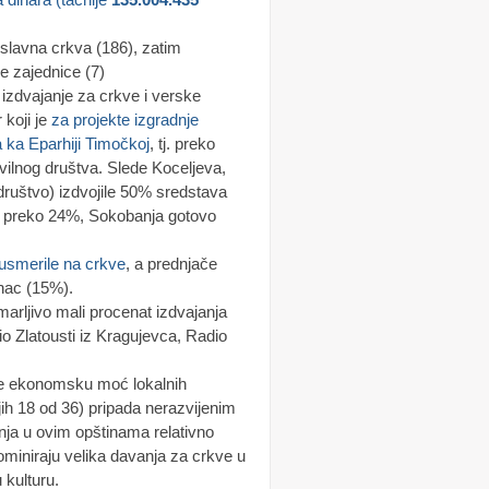
oslavna crkva (186), zatim
ke zajednice (7)
 izdvajanje za crkve i verske
 koji je
za projekte izgradnje
 ka Eparhiji Timočkoj
, tj. preko
vilnog društva. Slede Koceljeva,
 društvo) izdvojile 50% sredstava
na preko 24%, Sokobanja gotovo
usmerile na crkve
, a prednjače
nac (15%).
rljivo mali procenat izdvajanja
o Zlatousti iz Kragujevca, Radio
te ekonomsku moć lokalnih
ih 18 od 36) pripada nerazvijenim
nja u ovim opštinama relativno
ominiraju velika davanja za crkve u
 kulturu.