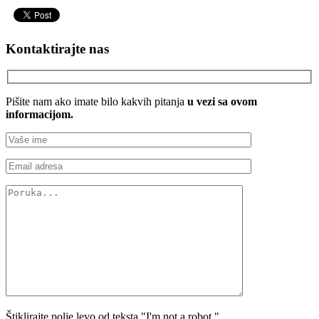
Kontaktirajte nas
Pišite nam ako imate bilo kakvih pitanja
u vezi sa ovom
informacijom.
Štiklirajte polje levo od teksta "I'm not a robot."