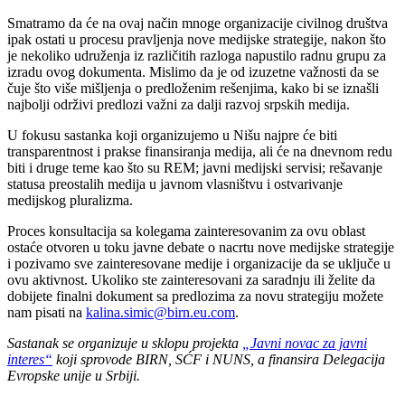
Smatramo da će na ovaj način mnoge organizacije civilnog društva
ipak ostati u procesu pravljenja nove medijske strategije, nakon što
je nekoliko udruženja iz različitih razloga napustilo radnu grupu za
izradu ovog dokumenta. Mislimo da je od izuzetne važnosti da se
čuje što više mišljenja o predloženim rešenjima, kako bi se iznašli
najbolji održivi predlozi važni za dalji razvoj srpskih medija.
U fokusu sastanka koji organizujemo u Nišu najpre će biti
transparentnost i prakse finansiranja medija, ali će na dnevnom redu
biti i druge teme kao što su REM; javni medijski servisi; rešavanje
statusa preostalih medija u javnom vlasništvu i ostvarivanje
medijskog pluralizma.
Proces konsultacija sa kolegama zainteresovanim za ovu oblast
ostaće otvoren u toku javne debate o nacrtu nove medijske strategije
i pozivamo sve zainteresovane medije i organizacije da se uključe u
ovu aktivnost. Ukoliko ste zainteresovani za saradnju ili želite da
dobijete finalni dokument sa predlozima za novu strategiju možete
nam pisati na
kalina.simic@birn.eu.com
.
Sastanak se organizuje u sklopu projekta
„Javni novac za javni
interes“
koji sprovode BIRN, SĆF i NUNS, a finansira Delegacija
Evropske unije u Srbiji.