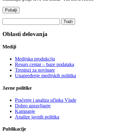
Oblasti delovanja
Mediji
Medijska produkcija
Resurs centar – baze podataka
Treninzi za novinare
Unapređenje medijskih politika
Javne politike
Praćenje i analiza učinka Vlade
Dobro upravljanje
Kampanje
Analize javnih politika
Publikacije