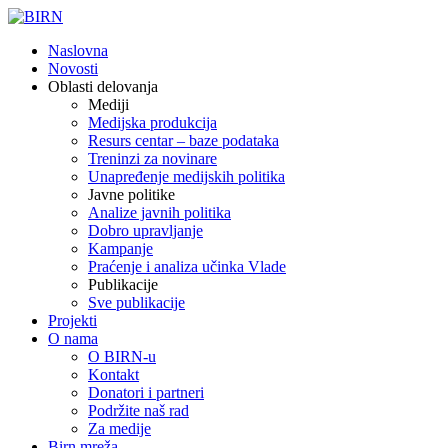
Naslovna
Novosti
Oblasti delovanja
Mediji
Medijska produkcija
Resurs centar – baze podataka
Treninzi za novinare
Unapređenje medijskih politika
Javne politike
Analize javnih politika
Dobro upravljanje
Kampanje
Praćenje i analiza učinka Vlade
Publikacije
Sve publikacije
Projekti
O nama
O BIRN-u
Kontakt
Donatori i partneri
Podržite naš rad
Za medije
Birn mreža