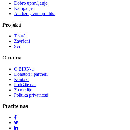
Dobro upravljanje
Kampanje
Analize javnih politika
Projekti
Tekući
Završeni
Svi
O nama
O BIRN-u
Donatori i partneri
Kontakt
Podržite nas
Za medije
Politika privatnosti
Pratite nas