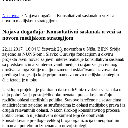
Naslovna
>
Najava događaja: Konsultativni sastanak u vezi sa
novom medijskom strategijom
Najava događaja: Konsultativni sastanak u vezi sa
novom medijskom strategijom
22.11.2017 | 16:04
U četvrtak 23. novembra u Nišu, BIRN Srbija
zajedno sa NUNS-om i Slavko Ćuruvija fondacijom u okviru
projekta Javni novac za javni interes realizuje konsultativni sastanak
sa predstavnicima zainteresovanih medija i organizacija civilnog
društva sa juga Srbije u cilju razmene i usklađivanja stavova oko
predloga i sugestija koje pripremamo za novu medijsku strategiju
čija izrada je u toku.
U sklopu projekta je planirano da se održi niz ovakvih sastanaka u
cilju poboljšanja postojećih dokumenata i praksi koje uređuju
različite oblasti medijskih politika. Stavove izrečene na sastancima
analiziraćemo zajedno sa stručnjacima iz oblasti medijskog prava i iz
drugih relevantnih oblasti. Nakon širokog konsultativnog procesa
uobličićemo ih u jedinstveni dokument koji će obuhvatiti
konsolidovane predloge velikog broja organizacija o neophodnim
temama i potrebnim izmenama u novoj strategiji.