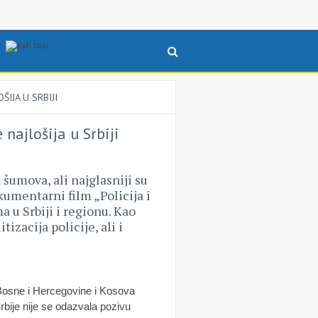
ŠIJA U SRBIJI
najlošija u Srbiji
 šumova, ali najglasniji su
kumentarni film „Policija i
 u Srbiji i regionu. Kao
izacija policije, ali i
 Bosne i Hercegovine i Kosova
rbije nije se odazvala pozivu