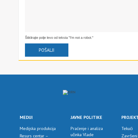
Štiklirajte polje levo od teksta "I'm not a robot."
MEDIJI
JAVNE POLITIKE
PROJEKT
Medijska produkcija
Praćenje i analiza
Tekući
učinka Vlade
Resurs centar –
Završeni