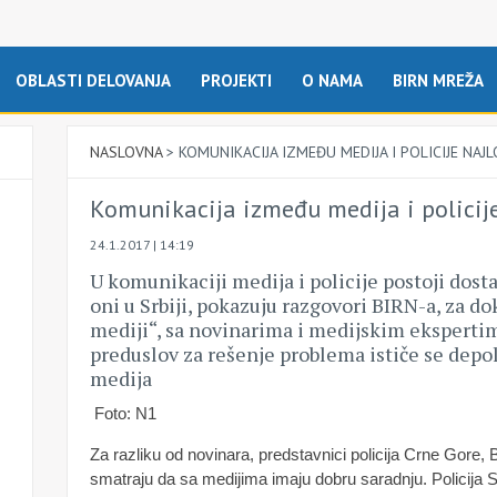
OBLASTI DELOVANJA
PROJEKTI
O NAMA
BIRN MREŽA
NASLOVNA
>
KOMUNIKACIJA IZMEĐU MEDIJA I POLICIJE NAJLO
Komunikacija između medija i policije 
24.1.2017 | 14:19
U komunikaciji medija i policije postoji dosta
oni u Srbiji, pokazuju razgovori BIRN-a, za do
mediji“, sa novinarima i medijskim ekspertima
preduslov za rešenje problema ističe se depolit
medija
Foto: N1
Za razliku od novinara, predstavnici policija Crne Gore,
smatraju da sa medijima imaju dobru saradnju. Policija S