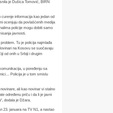
jasnila je Dušica Tomović, BIRN
 curenje informacija kao jedan od
Oni ocenjuju da povlašćenih medija
nalima policije mogu dobiti samo
isanja javnosti.
problem. Tu je policija najmlađa
i. Novinari na Kosovu se suočavaju
ji od onih u Srbiji i drugim
u komunikacija, u poređenju sa
lnici… Policija je u tom smislu
ovinare, ali kao novinar vi stalno
ate određenu priču i da li je javni
a“, dodala je Džara.
zan 23. januara na TV N1, a nastao