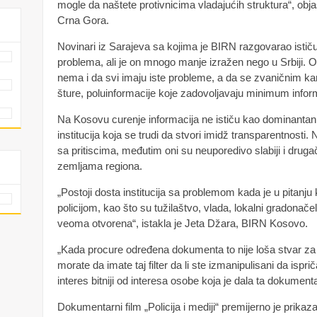
mogle da naštete protivnicima vladajućih struktura“, ob
Crna Gora.
Novinari iz Sarajeva sa kojima je BIRN razgovarao ističu
problema, ali je on mnogo manje izražen nego u Srbiji. 
nema i da svi imaju iste probleme, a da se zvaničnim ka
šture, poluinformacije koje zadovoljavaju minimum inform
Na Kosovu curenje informacija ne ističu kao dominantan 
institucija koja se trudi da stvori imidž transparentnost
sa pritiscima, međutim oni su neuporedivo slabiji i drugači
zemljama regiona.
„Postoji dosta institucija sa problemom kada je u pitanj
policijom, kao što su tužilaštvo, vlada, lokalni gradonače
veoma otvorena“, istakla je Jeta Džara, BIRN Kosovo.
„Kada procure određena dokumenta to nije loša stvar za n
morate da imate taj filter da li ste izmanipulisani da isprič
interes bitniji od interesa osobe koja je dala ta dokument
Dokumentarni film „Policija i mediji“ premijerno je prika