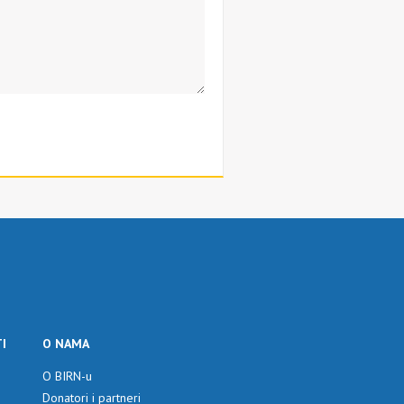
I
O NAMA
O BIRN-u
Donatori i partneri