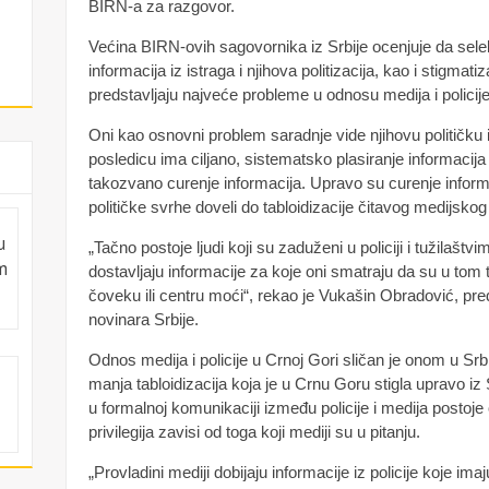
BIRN-a za razgovor.
Većina BIRN-ovih sagovornika iz Srbije ocenjuje da sele
informacija iz istraga i njihova politizacija, kao i stigmat
predstavljaju najveće probleme u odnosu medija i policije
Oni kao osnovni problem saradnje vide njihovu političku i
posledicu ima ciljano, sistematsko plasiranje informacija
takozvano curenje informacija. Upravo su curenje informac
političke svrhe doveli do tabloidizacije čitavog medijskog
u
„Tačno postoje ljudi koji su zaduženi u policiji i tužilaš
m
dostavljaju informacije za koje oni smatraju da su u tom t
čoveku ili centru moći“, rekao je Vukašin Obradović, p
novinara Srbije.
Odnos medija i policije u Crnoj Gori sličan je onom u Srbi
manja tabloidizacija koja je u Crnu Goru stigla upravo iz
u formalnoj komunikaciji između policije i medija postoje
privilegija zavisi od toga koji mediji su u pitanju.
„Provladini mediji dobijaju informacije iz policije koje imaj