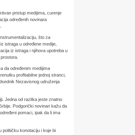
ktivan pristup medijima, curenje
izacija određenih novinara
.
nstrumentalizaciju, što za
 iz istraga u određene medije,
ija iz istraga i njihova upotreba u
 prostora.
tvima da određenim medijima
renutku profitabilne jednoj stranci,
redsednik Nezavisnog udruženja
ji. Jedna od razlika jeste znatno
 Srbije. Podgorički novinari kažu da
 određeni pomaci, ipak da li ima
u političku konotaciju i koje bi