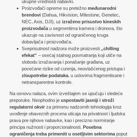
ukupne vrednosti nabavki.
Proizvođači opreme su pretežno
međunarodni
brendovi
(Dahua, Hikvision, Milestone, Genetec,
NEC, Axis, DJI), uz
izraženo prisustvo kineskih
proizvođača
u segmentima kamera i dronova, što
ukazuje na zavisnost od ograničenog kruga
dobavljača i proizvođača.
Sveprisutnost nadzora može proizvesti
„chilling
efekat“
– osećaj stalnog posmatranja koji utiče na
slobodu izražavanja i ponašanje građana, uz
povećane rizike od curenja, neovlašćenog pristupa i
zloupotrebe podataka
, u uslovima fragmentisane i
netransparentne kontrole.
Na osnovu nalaza, ovim izveštajem se upučuju i sledeće
preporuke. Neophodno je
uspostaviti jasniji i stroži
regulatorni okvir
za primenu nadzornih tehnologija kroz
uvođenje obaveznih procena uticaja na privatnost i ljudska
prava pre njihove nabavke, kao i precizno normiranje
principa nužnosti i proporcionalnosti.
Posebna
ograničenja treba primeniti u osetljivim sektorima
poput