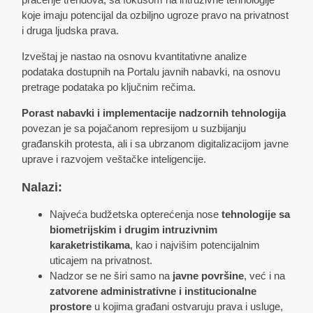
koje imaju potencijal da ozbiljno ugroze pravo na privatnost
i druga ljudska prava.
Izveštaj je nastao na osnovu kvantitativne analize
podataka dostupnih na Portalu javnih nabavki, na osnovu
pretrage podataka po ključnim rečima.
Porast nabavki i implementacije nadzornih tehnologija
povezan je sa pojačanom represijom u suzbijanju
građanskih protesta, ali i sa ubrzanom digitalizacijom javne
uprave i razvojem veštačke inteligencije.
Nalazi:
Najveća budžetska opterećenja nose
tehnologije sa
biometrijskim i drugim intruzivnim
karaketristikama
, kao i najvišim potencijalnim
uticajem na privatnost.
Nadzor se ne širi samo na
javne površine
, već i na
zatvorene administrativne i institucionalne
prostore
u kojima građani ostvaruju prava i usluge,