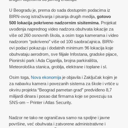
U Beogradu je, prema do sada dostupnim podacima iz
BIRN-ovog istraživanja i pisanja drugih medija,
gotovo
500 lokacija pokriveno nadzornim sisitemima
. Projekat
uvođenja naprednog video nadzora obuhvata lokacije za
više od 260 osnovnih škola, a osim toga kamerama i video
nadzorom “pokriveno” više od 100 saobraćajnica. BIRN-
ovi podaci pokazuju i dodatnih minimum 96 lokacija koje
obuhvataju aerodrom, sve filijale Infostana, gradske pijace,
Pionirski park i Ada Ciganlija, brojna parkirališta,
Meteorološka stanica, groblja, elektrane i toplane i sl.
Osim toga,
Nova ekonomija
je objavila i Zaključak kojim je
za nabavku kamera i povezanih sistema za škole i vrtiće u
okviru projekta “Beograd pametan grad” predviđeno 8,7
milijardi dinara i posao dat firmama koje se povezuju sa
SNS-om – Printer i Atlas Security.
Nadzor ne tako ne ograničava samo na spoljne i javne
površine, već obuhvata i zatvorene administrativne i