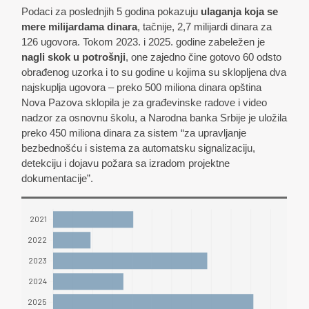
Podaci za poslednjih 5 godina pokazuju
ulaganja koja se
mere milijardama dinara
, tačnije, 2,7 milijardi dinara za
126 ugovora. Tokom 2023. i 2025. godine zabeležen je
nagli skok u potrošnji
, one zajedno čine gotovo 60 odsto
obrađenog uzorka i to su godine u kojima su sklopljena dva
najskuplja ugovora – preko 500 miliona dinara opština
Nova Pazova sklopila je za građevinske radove i video
nadzor za osnovnu školu, a Narodna banka Srbije je uložila
preko 450 miliona dinara za sistem “za upravljanje
bezbednošću i sistema za automatsku signalizaciju,
detekciju i dojavu požara sa izradom projektne
dokumentacije”.