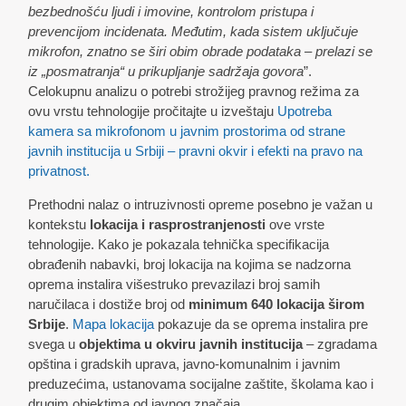
bezbednošću ljudi i imovine, kontrolom pristupa i
prevencijom incidenata. Međutim, kada sistem uključuje
mikrofon, znatno se širi obim obrade podataka – prelazi se
iz „posmatranja“ u prikupljanje sadržaja govora
”.
Celokupnu analizu o potrebi strožijeg pravnog režima za
ovu vrstu tehnologije pročitajte u izveštaju
Upotreba
kamera sa mikrofonom u javnim prostorima od strane
javnih institucija u Srbiji – pravni okvir i efekti na pravo na
privatnost.
Prethodni nalaz o intruzivnosti opreme posebno je važan u
kontekstu
lokacija i rasprostranjenosti
ove vrste
tehnologije. Kako je pokazala tehnička specifikacija
obrađenih nabavki, broj lokacija na kojima se nadzorna
oprema instalira višestruko prevazilazi broj samih
naručilaca i dostiže broj od
minimum 640 lokacija širom
Srbije
.
Mapa lokacija
pokazuje da se oprema instalira pre
svega u
objektima u okviru javnih institucija
– zgradama
opština i gradskih uprava, javno-komunalnim i javnim
preduzećima, ustanovama socijalne zaštite, školama kao i
drugim objektima od javnog značaja.