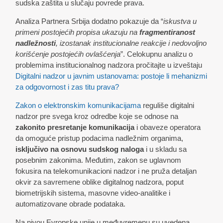
sudska zaštita u slučaju povrede prava.
Analiza Partnera Srbija dodatno pokazuje da “
iskustva u
primeni postojećih propisa ukazuju na
fragmentiranost
nadležnosti
, izostanak institucionalne reakcije i nedovoljno
korišćenje postojećih ovlašćenja
”. Celokupnu analizu o
problemima institucionalnog nadzora pročitajte u izveštaju
Digitalni nadzor u javnim ustanovama: postoje li mehanizmi
za odgovornost i zas titu prava?
Zakon o elektronskim komunikacijama
reguliše digitalni
nadzor pre svega kroz odredbe koje se odnose na
zakonito presretanje komunikacija
i obaveze operatora
da omoguće pristup podacima nadležnim organima,
isključivo na osnovu sudskog naloga
i u skladu sa
posebnim zakonima. Međutim, zakon se uglavnom
fokusira na telekomunikacioni nadzor i ne pruža detaljan
okvir za savremene oblike digitalnog nadzora, poput
biometrijskih sistema, masovne video-analitike i
automatizovane obrade podataka.
Na nivou Evropske unije u međuvremenu su uvedena