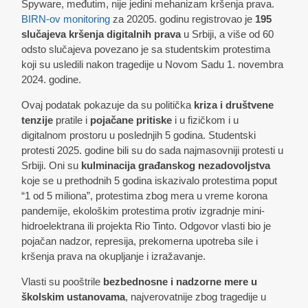
Spyware, međutim, nije jedini mehanizam kršenja prava.
BIRN-ov monitoring
za 20205. godinu registrovao je
195
slučajeva kršenja digitalnih prava
u Srbiji, a više od 60
odsto slučajeva povezano je sa studentskim protestima
koji su usledili nakon tragedije u Novom Sadu 1. novembra
2024. godine.
Ovaj podatak pokazuje da su politička
kriza i društvene
tenzije
pratile i
pojačane pritiske
i u fizičkom i u
digitalnom prostoru u poslednjih 5 godina. Studentski
protesti 2025. godine bili su do sada najmasovniji protesti u
Srbiji. Oni su
kulminacija građanskog nezadovoljstva
koje se u prethodnih 5 godina iskazivalo protestima poput
“1 od 5 miliona”, protestima zbog mera u vreme korona
pandemije, ekološkim protestima protiv izgradnje mini-
hidroelektrana ili projekta Rio Tinto. Odgovor vlasti bio je
pojačan nadzor, represija, prekomerna upotreba sile i
kršenja prava na okupljanje i izražavanje.
Vlasti su pooštrile
bezbednosne i nadzorne mere u
školskim ustanovama
, najverovatnije zbog tragedije u