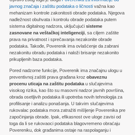
javnog značaja i zaštitu podataka o ličnosti
važna kao
mehanizam kontrole zakonitosti obrade podataka. Njegova
nadležnost obuhvata i kontrolu obrade podataka putem
sistema digitalnog nadzora, uključujući
sisteme
zasnovane na veštačkoj inteligenciji
, sa ciljem zaštite
prava na privatnost i sprečavanja nezakonite obrade
podataka. Takođe, Poverenik ima ovlašćenje da zabrani
nezakonitu obradu podataka i naloži brisanje nezakonito
prikupljenih baza podataka.
Pored nadzorne funkcije, Poverenik ima značajnu ulogu u
preventivnoj zaštiti prava građana kroz
obaveznu
procenu uticaja na zaštitu podataka
u slučajevima
visokog rizika, kao što su masovni nadzor javnih površina,
obrada osetljivih podataka ili upotreba novih tehnologija za
profilisanje i analizu ponašanja. U takvim slučajevima
rukovalac podataka mora zatražiti mišljenje Poverenika pre
započinjanja obrade. Ipak, efikasnost ove uloge zavisi od
toga da li se rukovaoci podataka blagovremeno obraćaju
Povereniku, dok građanima ostaje na raspolaganju i