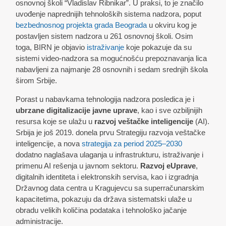
osnovnoj školi “Vladislav Ribnikar”. U praksi, to je značilo
uvođenje naprednijih tehnoloških sistema nadzora, poput
bezbednosnog projekta grada Beograda
u okviru kog je
postavljen sistem nadzora u 261 osnovnoj školi. Osim
toga, BIRN je objavio
istraživanje
koje pokazuje da su
sistemi video-nadzora sa mogućnošću prepoznavanja lica
nabavljeni za najmanje 28 osnovnih i sedam srednjih škola
širom Srbije.
Porast u nabavkama tehnologija nadzora posledica je i
ubrzane digitalizacije javne uprave
, kao i sve ozbiljnijih
resursa koje se ulažu u
razvoj veštačke inteligencije
(AI).
Srbija je još 2019. donela prvu Strategiju razvoja veštačke
inteligencije, a nova
strategija za period 2025–2030
dodatno naglašava ulaganja u infrastrukturu, istraživanje i
primenu AI rešenja u javnom sektoru.
Razvoj eUprave
,
digitalnih identiteta i elektronskih servisa, kao i izgradnja
Državnog data centra u Kragujevcu sa superračunarskim
kapacitetima, pokazuju da država sistematski ulaže u
obradu velikih količina podataka i tehnološko jačanje
administracije.