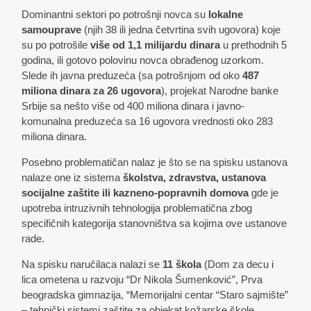
Dominantni sektori po potrošnji novca su
lokalne
samouprave
(njih 38 ili jedna četvrtina svih ugovora) koje
su po potrošile
više od 1,1 milijardu dinara
u prethodnih 5
godina, ili gotovo polovinu novca obrađenog uzorkom.
Slede ih javna preduzeća (sa potrošnjom od oko
487
miliona dinara za 26 ugovora
), projekat Narodne banke
Srbije sa nešto više od 400 miliona dinara i javno-
komunalna preduzeća sa 16 ugovora vrednosti oko 283
miliona dinara.
Posebno problematičan nalaz je što se na spisku ustanova
nalaze one iz sistema
školstva, zdravstva, ustanova
socijalne zaštite ili kazneno-popravnih domova
gde je
upotreba intruzivnih tehnologija problematična zbog
specifičnih kategorija stanovništva sa kojima ove ustanove
rade.
Na spisku naručilaca nalazi se
11 škola
(Dom za decu i
lica ometena u razvoju “Dr Nikola Šumenković”, Prva
beogradska gimnazija, “Memorijalni centar “Staro sajmište”
– tehnički sistemi zaštite za objekat kožarske škole,