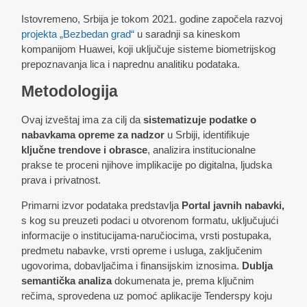
Istovremeno, Srbija je tokom 2021. godine započela razvoj
projekta „Bezbedan grad“
u saradnji sa kineskom
kompanijom Huawei, koji uključuje sisteme biometrijskog
prepoznavanja lica i naprednu analitiku podataka.
Metodologija
Ovaj izveštaj ima za cilj da
sistematizuje podatke o
nabavkama opreme za nadzor
u Srbiji, identifikuje
ključne trendove i obrasce
, analizira institucionalne
prakse te proceni njihove implikacije po digitalna, ljudska
prava i privatnost.
Primarni izvor podataka predstavlja
Portal javnih nabavki,
s kog su preuzeti podaci u otvorenom formatu, uključujući
informacije o institucijama-naručiocima, vrsti postupaka,
predmetu nabavke, vrsti opreme i usluga, zaključenim
ugovorima, dobavljačima i finansijskim iznosima.
Dublja
semantička analiza
dokumenata je, prema ključnim
rečima, sprovedena uz pomoć aplikacije Tenderspy koju