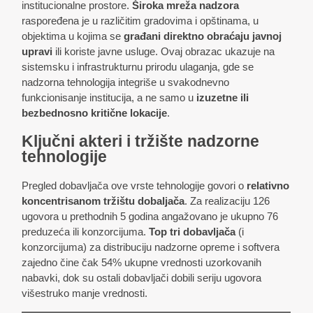
institucionalne prostore.
Široka mreža nadzora
raspoređena je u različitim gradovima i opštinama, u
objektima u kojima se
građani direktno obraćaju javnoj
upravi
ili koriste javne usluge. Ovaj obrazac ukazuje na
sistemsku i infrastrukturnu prirodu ulaganja, gde se
nadzorna tehnologija integriše u svakodnevno
funkcionisanje institucija, a ne samo u
izuzetne ili
bezbednosno kritične lokacije
.
Ključni akteri i tržište nadzorne
tehnologije
Pregled dobavljača ove vrste tehnologije govori o
relativno
koncentrisanom tržištu dobaljača
. Za realizaciju 126
ugovora u prethodnih 5 godina angažovano je ukupno 76
preduzeća ili konzorcijuma.
Top tri dobavljača
(i
konzorcijuma) za distribuciju nadzorne opreme i softvera
zajedno čine čak 54% ukupne vrednosti uzorkovanih
nabavki, dok su ostali dobavljači dobili seriju ugovora
višestruko manje vrednosti.