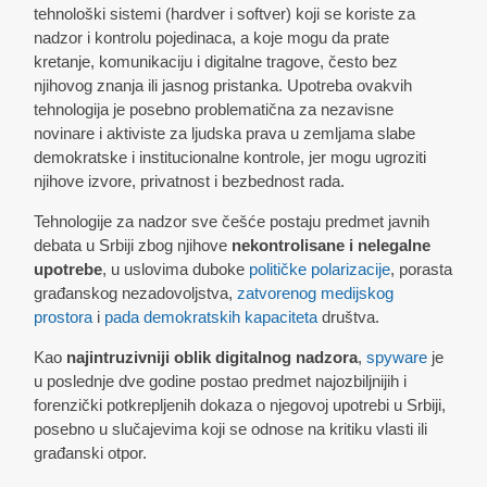
tehnološki sistemi (hardver i softver) koji se koriste za
nadzor i kontrolu pojedinaca, a koje mogu da prate
kretanje, komunikaciju i digitalne tragove, često bez
njihovog znanja ili jasnog pristanka. Upotreba ovakvih
tehnologija je posebno problematična za nezavisne
novinare i aktiviste za ljudska prava u zemljama slabe
demokratske i institucionalne kontrole, jer mogu ugroziti
njihove izvore, privatnost i bezbednost rada.
Tehnologije za nadzor sve češće postaju predmet javnih
debata u Srbiji zbog njihove
nekontrolisane i nelegalne
upotrebe
, u uslovima duboke
političke polarizacije
, porasta
građanskog nezadovoljstva,
zatvorenog medijskog
prostora
i
pada demokratskih kapaciteta
društva.
Kao
najintruzivniji oblik digitalnog nadzora
,
spyware
je
u poslednje dve godine postao predmet najozbiljnijih i
forenzički potkrepljenih dokaza o njegovoj upotrebi u Srbiji,
posebno u slučajevima koji se odnose na kritiku vlasti ili
građanski otpor.