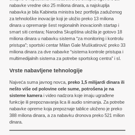
nabavke vredne oko 25 miliona dinara, a najskuplja
nabavka je bila Kabineta ministra bez portfelja zaduženog
za tehnološke inovacije koji je uložio preko 13 miliona
dinara u opremanje šest regionalnih inovacionih startap i
smart siti centara; Narodna Skupština uložila je gotovo 18
miliona dinara u nabavku sistema “za monitoring i kontrolu
pristupa”; sportski centar Milan Gale Muškatirović preko 33
miliona dinara za dve nabavke “sistema kontrole pristupa i
multimedijalnih sistema za potrebe sportskog centra” i sl.
Vrste nabavljene tehnologije
Najveća suma javnog novca,
preko 1,5 milijardi dinara ili
nešto više od polovine cele sume, potrošena je na
sisteme kamera
i video nadzora koje imaju ugrađene
funkcije ili prepoznavanja lica ili audio snimanja. Za potrebe
nabavke opreme koja prepoznaje tablice uloženo je preko
388 miliona dinara, a za nabavku dronova preko 521 milion
dinara.