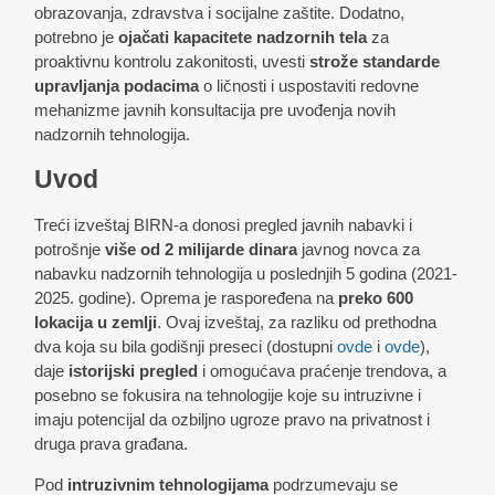
obrazovanja, zdravstva i socijalne zaštite. Dodatno,
potrebno je
ojačati kapacitete nadzornih tela
za
proaktivnu kontrolu zakonitosti, uvesti
strože standarde
upravljanja podacima
o ličnosti i uspostaviti redovne
mehanizme javnih konsultacija pre uvođenja novih
nadzornih tehnologija.
Uvod
Treći izveštaj BIRN-a donosi pregled javnih nabavki i
potrošnje
više od 2 milijarde dinara
javnog novca za
nabavku nadzornih tehnologija u poslednjih 5 godina (2021-
2025. godine). Oprema je raspoređena na
preko 600
lokacija u zemlji
. Ovaj izveštaj, za razliku od prethodna
dva koja su bila godišnji preseci (dostupni
ovde
i
ovde
),
daje
istorijski pregled
i omogućava praćenje trendova, a
posebno se fokusira na tehnologije koje su intruzivne i
imaju potencijal da ozbiljno ugroze pravo na privatnost i
druga prava građana.
Pod
intruzivnim tehnologijama
podrzumevaju se