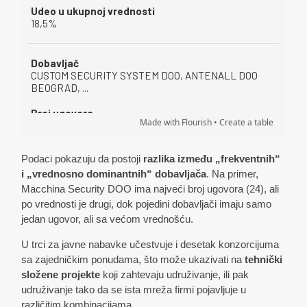
Podaci pokazuju da postoji
razlika između „frekventnih“
i „vrednosno dominantnih“ dobavljača
. Na primer,
Macchina Security DOO ima najveći broj ugovora (24), ali
po vrednosti je drugi, dok pojedini dobavljači imaju samo
jedan ugovor, ali sa većom vrednošću.
U trci za javne nabavke učestvuje i desetak konzorcijuma
sa zajedničkim ponudama, što može ukazivati na
tehnički
složene projekte
koji zahtevaju udruživanje, ili pak
udruživanje tako da se ista mreža firmi pojavljuje u
različitim kombinacijama.