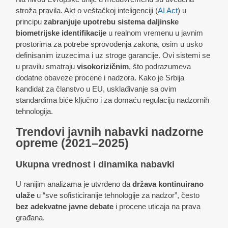
stroža pravila. Akt o veštačkoj inteligenciji (
AI Act
) u
principu
zabranjuje upotrebu sistema daljinske
biometrijske identifikacije
u realnom vremenu u javnim
prostorima za potrebe sprovođenja zakona, osim u usko
definisanim izuzecima i uz stroge garancije. Ovi sistemi se
u pravilu smatraju
visokorizičnim
, što podrazumeva
dodatne obaveze procene i nadzora. Kako je Srbija
kandidat za članstvo u EU, usklađivanje sa ovim
standardima biće ključno i za domaću regulaciju nadzornih
tehnologija.
Trendovi javnih nabavki nadzorne
opreme (2021–2025)
Ukupna vrednost i dinamika nabavki
U ranijim analizama je utvrđeno da
država kontinuirano
ulaže
u “sve sofisticiranije tehnologije za nadzor”, često
bez adekvatne javne debate
i procene uticaja na prava
građana.