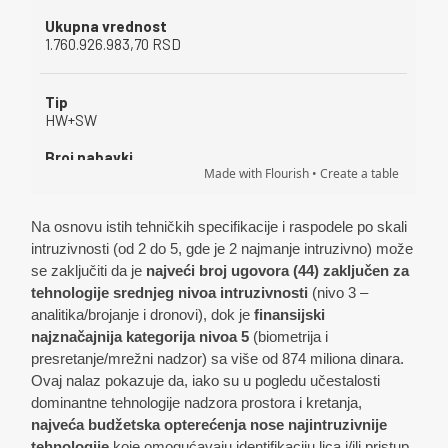
Na osnovu istih tehničkih specifikacije i raspodele po skali
intruzivnosti (od 2 do 5, gde je 2 najmanje intruzivno) može
se zaključiti da je
najveći broj ugovora (44) zaključen za
tehnologije srednjeg nivoa intruzivnosti
(nivo 3 –
analitika/brojanje i dronovi), dok je
finansijski
najznačajnija kategorija nivoa 5
(biometrija i
presretanje/mrežni nadzor) sa više od 874 miliona dinara.
Ovaj nalaz pokazuje da, iako su u pogledu učestalosti
dominantne tehnologije nadzora prostora i kretanja,
najveća budžetska opterećenja nose najintruzivnije
tehnologije
koje omogućavaju identifikaciju lica i/ili pristup