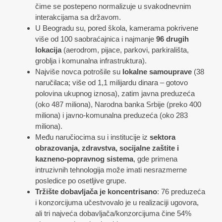
čime se postepeno normalizuje u svakodnevnim
interakcijama sa državom.
U Beogradu su, pored škola, kamerama pokrivene
više od 100 saobraćajnica i najmanje
96 drugih
lokacija
(aerodrom, pijace, parkovi, parkirališta,
groblja i komunalna infrastruktura).
Najviše novca potrošile su
lokalne samouprave
(38
naručilaca; više od 1,1 milijardu dinara – gotovo
polovina ukupnog iznosa), zatim javna preduzeća
(oko 487 miliona), Narodna banka Srbije (preko 400
miliona) i javno-komunalna preduzeća (oko 283
miliona).
Među naručiocima su i institucije iz
sektora
obrazovanja, zdravstva, socijalne zaštite i
kazneno-popravnog sistema
, gde primena
intruzivnih tehnologija može imati nesrazmerne
posledice po osetljive grupe.
Tržište dobavljača je koncentrisano
: 76 preduzeća
i konzorcijuma učestvovalo je u realizaciji ugovora,
ali tri najveća dobavljača/konzorcijuma čine 54%