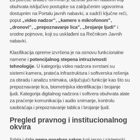
obuhvata isključivo postupke sa zaključenim ugovorima
dostupnim na Portalu javnih nabavki, a sadrži ključne reči,
poput
„video nadzor“, „kamere s mikrofonom“,
„dronovi“, „prepoznavanje lica“, „brojanje ljudi“
i
srodne pojmove, koji su usklađeni sa Rečnikom Javnih
nabavki.
Klasifikacija opreme izvršena je na osnovu funkcionalne
namene i
potencijalnog stepena intruzivnosti
tehnologije
. U kategoriju video nadzora svrstani su
sistemi kamera, prateća infrastruktura i softverska rešenja
za obradu i analizu snimaka, uključujući funkcije kao što su
prepoznavanje lica, biometrijska identifikacija i brojanje
ljudi. Kategorija digitalnog nadzora i softvera obuhvata alate
za praćenje komunikacija i audio snimanje, kontrolu
saobraćaja i prepoznavanje tablica i brojanje ljudi.
Pregled pravnog i institucionalnog
okvira
Srbija i dalje
nema poseban zakon
koji jasno i sistemski