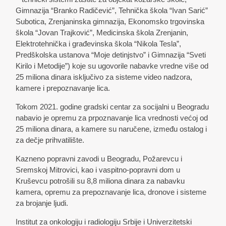
Gimnazija “Branko Radičević”, Tehnička škola “Ivan Sarić”
Subotica, Zrenjaninska gimnazija, Ekonomsko trgovinska
škola “Jovan Trajković”, Medicinska škola Zrenjanin,
Elektrotehnička i građevinska škola “Nikola Tesla”,
Predškolska ustanova “Moje detinjstvo” i Gimnazija “Sveti
Kirilo i Metodije”) koje su ugovorile nabavke vredne više od
25 miliona dinara isključivo za sisteme video nadzora,
kamere i prepoznavanje lica.
Tokom 2021. godine gradski centar za socijalni u Beogradu
nabavio je opremu za prpoznavanje lica vrednosti većoj od
25 miliona dinara, a kamere su naručene, između ostalog i
za dečje prihvatilište.
Kazneno popravni zavodi u Beogradu, Požarevcu i
Sremskoj Mitrovici, kao i vaspitno-popravni dom u
Kruševcu potrošili su 8,8 miliona dinara za nabavku
kamera, opremu za prepoznavanje lica, dronove i sisteme
za brojanje ljudi.
Institut za onkologiju i radiologiju Srbije i Univerzitetski