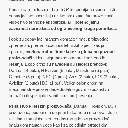
Podaci dalje pokazuju da je
tržište specijalizovano
– isti
dobavljači se ponavljaju u više projekata, što može značiti
visok nivo tehničke ekspertize, ali i
potencijalnu
zavisnost naručilaca od ograničenog kruga ponuđača
.
I dok su dobavljači mahom domaće firme, proizvođači
opreme su, prema podacima tehničkih specifikacija
opreme,
međunarodne firme koje su globalno poznati
proizvođači
video i sigurnosne opreme i sofverskih
rešenja. Eksplicitno su navedeni su sledeći brendovi:
Dahua (14 puta), Hikvision (6 puta), Milestone (6 puta),
Genetec (6 puta), NEC (4 puta), Axis (3 puta), IDS (3 puta),
Avigilon (2 puta) i DJI (1 put). Velika oslonjenost na
međunarodne proizvođače dodatno govori o odsustvu
domaćih ili specijalizovanih (custom) rešenja.
Prisustvo kineskih proizvođača
(Dahua, Hikvision, DJI)
je izraženo, posebno u segmentu kamera i dronova, što je
u skladu i sa globalnim trendovima gde ovi proizvođači
imaju dominantan udeo kao i sa pojedinim strateškim