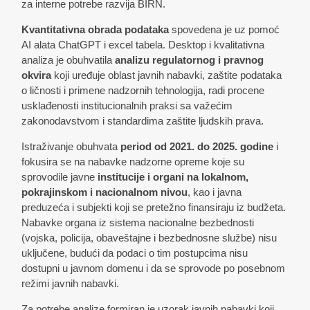
za interne potrebe razvija BIRN.
Kvantitativna obrada podataka
spovedena je uz pomoć
AI alata ChatGPT i excel tabela. Desktop i kvalitativna
analiza je obuhvatila
analizu regulatornog i pravnog
okvira
koji uređuje oblast javnih nabavki, zaštite podataka
o ličnosti i primene nadzornih tehnologija, radi procene
usklađenosti institucionalnih praksi sa važećim
zakonodavstvom i standardima zaštite ljudskih prava.
Istraživanje obuhvata
period od 2021. do 2025. godine
i
fokusira se na nabavke nadzorne opreme koje su
sprovodile javne
institucije i organi na lokalnom,
pokrajinskom i nacionalnom nivou
, kao i javna
preduzeća i subjekti koji se pretežno finansiraju iz budžeta.
Nabavke organa iz sistema nacionalne bezbednosti
(vojska, policija, obaveštajne i bezbednosne službe) nisu
uključene, budući da podaci o tim postupcima nisu
dostupni u javnom domenu i da se sprovode po posebnom
režimi javnih nabavki.
Za potrebe analize formiran je uzorak javnih nabavki koji