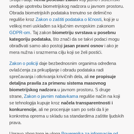
uređuje upotrebu biometrijskog nadzora u javnom prostoru.
Obrada biometrijskih podataka trenutno se delimično
reguliše kroz
Zakon o zaštiti podataka o ličnosti
, koji je u
velikoj meri usklađen sa ključnim evropskim zakonom
GDPR-om
. Taj zakon
biometriju svrstava u posebnu
kategoriju podataka
, što znači da se takvi podaci mogu
obrađivati samo ako postoji
jasan pravni osnov
i ako je
mera nužna i srazmerna cilju koji se želi postići.
Zakon o policiji
daje bezbednosnim organima određena
ovlašćenja za prikupljanje i obradu podataka radi
sprečavanja i otkrivanja krivičnih dela, ali
ne propisuje
detaljna pravila za primenu sistema masovnog
biometrijskog nadzora
u javnom prostoru. S druge
strane,
Zakon o javnim nabavkama
reguliše način na koji
se tehnologija kupuje kroz
načela transparentnosti i
konkurencije
, ali ne procenjuje sam po sebi da li je
konkretna oprema u skladu sa standardima zaštite ljudskih
prava.
Upravo zbog toga je uloga
Poverenika za informacije od