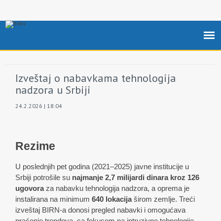
Izveštaj o nabavkama tehnologija
nadzora u Srbiji
24.2.2026 | 18:04
Rezime
U poslednjih pet godina (2021–2025) javne institucije u
Srbiji potrošile su
najmanje 2,7 milijardi dinara
kroz 126
ugovora
za nabavku tehnologija nadzora, a oprema je
instalirana na minimum
640 lokacija
širom zemlje. Treći
izveštaj BIRN-a donosi pregled nabavki i omogućava
praćenje trendova, sa fokusom na intruzivne tehnologije