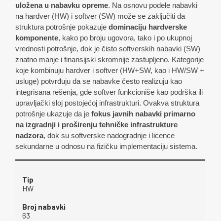
uložena u nabavku opreme
. Na osnovu podele nabavki
na hardver (HW) i softver (SW) može se zaključiti da
struktura potrošnje pokazuje
dominaciju hardverske
komponente
, kako po broju ugovora, tako i po ukupnoj
vrednosti potrošnje, dok je čisto softverskih nabavki (SW)
znatno manje i finansijski skromnije zastupljeno. Kategorije
koje kombinuju hardver i softver (HW+SW, kao i HW/SW +
usluge) potvrđuju da se nabavke često realizuju kao
integrisana rešenja, gde softver funkcioniše kao podrška ili
upravljački sloj postojećoj infrastrukturi. Ovakva struktura
potrošnje ukazuje da je
fokus javnih nabavki primarno
na izgradnji i proširenju tehničke infrastrukture
nadzora
, dok su softverske nadogradnje i licence
sekundarne u odnosu na fizičku implementaciju sistema.